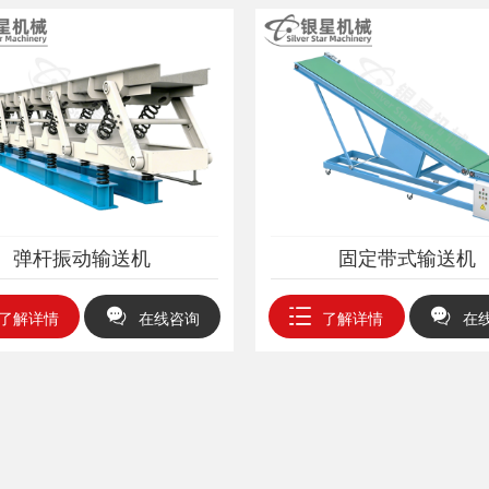
TD型斗式提升机
板链式斗式提升机
了解详情
在线咨询
了解详情
在