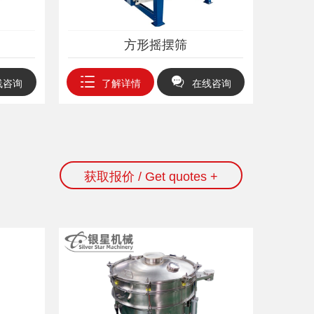
方形摇摆筛
线咨询
了解详情
在线咨询
获取报价 / Get quotes +