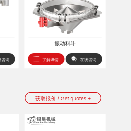
高频筛
线咨询
了解详情
在线咨询
获取报价 / Get quotes +