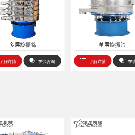
单层旋振筛
振动料斗
了解详情
在线咨询
了解详情
在