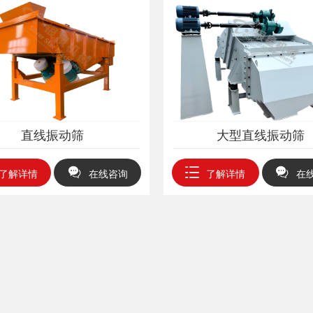
大型直线振动筛
单层直线振动筛
了解详情
在线咨询
了解详情
在