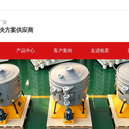
厂家
决方案供应商
筛
产品中心
客户案例
走进银星