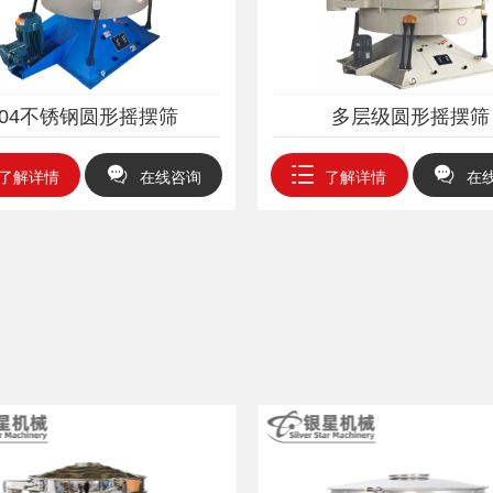
多层级圆形摇摆筛
不锈钢圆形摇摆筛
了解详情
在线咨询
了解详情
在