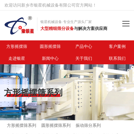
欢迎访问新乡市银星机械设备有限公司官方网站！
银星机械设备·专业生产源头厂家
大型精细筛分设备
与解决方案供应商
首页
方形摇摆筛
圆形摇摆筛
产品中心
客户案例
走进银星
新闻中心
关于我们
联系我们
方形摇摆筛
圆形摇摆筛
方形摇摆筛系列
产品中心
客户案例
走进银星
方形摇摆筛系列
圆形摇摆筛系列
振动筛分系列