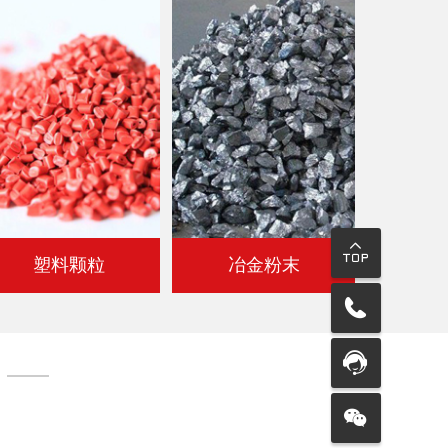
塑料颗粒
冶金粉末
资深工程师1&1定制