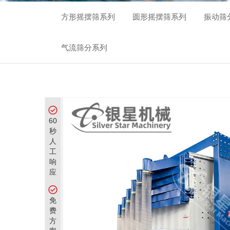
新闻中心
方形摇摆筛系列
圆形摇摆筛系列
振动筛
关于我们
气流筛分系列
联系我们
60
秒
人
工
响
应
免
费
方