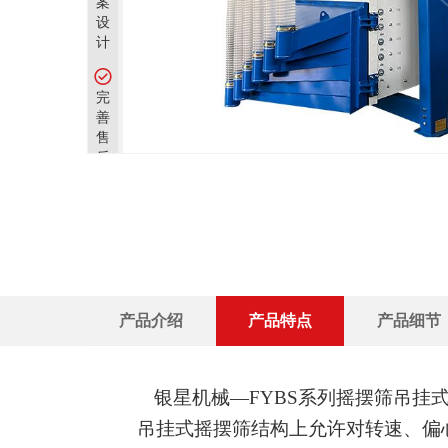
案
设
计
完
善
售
后
团
队
产品介绍
产品特点
产品细节
银星机械
—
FYBS
系列摇摆筛吊挂
吊挂式摇摆筛结构上允许对转速、偏