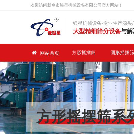
欢迎访问新乡市银星机械设备有限公司官方网站！
银星机械设备·专业生产源头
大型精细筛分设备
与解
首页
方形摇摆筛
圆形摇摆
网站首页
方形摇摆筛
圆形摇摆筛
产品中心
客户案例
方形摇摆筛系
走进银星