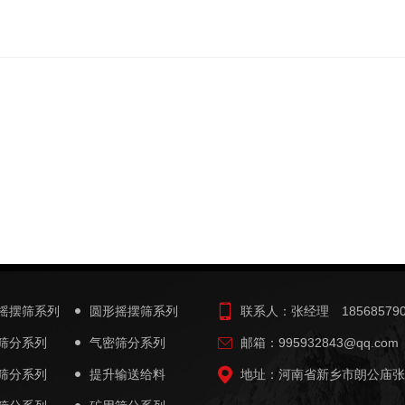
摇摆筛系列
圆形摇摆筛系列
联系人：张经理 185685790
筛分系列
气密筛分系列
邮箱：995932843@qq.com
筛分系列
提升输送给料
地址：河南省新乡市朗公庙张