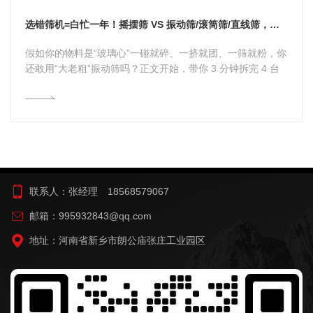
选错筛机=白忙一年！摇摆筛 VS 振动筛/滚筒筛/直线筛，看谁是你的“Mr. Right”
假如你的物料是“玻璃心”一碰就碎、一挤就团、一筛就粉，你
还敢用“大老粗”振动筛吗？正文开始，带你 3 分钟拆完 4 台
筛...
联系人：张经理 18568579067
邮箱：995932843@qq.com
地址：河南省新乡市朗公庙张庄工业园区