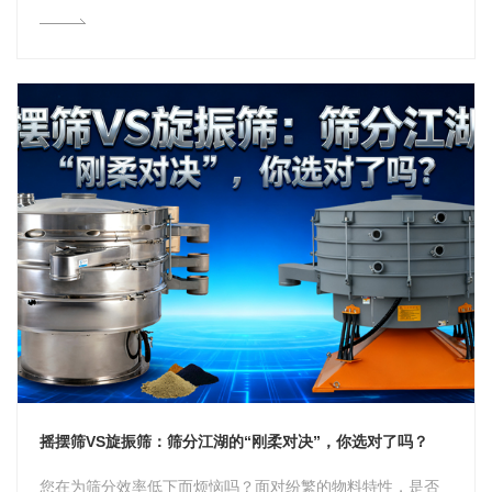
摇摆筛VS旋振筛：筛分江湖的“刚柔对决”，你选对了吗？
您在为筛分效率低下而烦恼吗？面对纷繁的物料特性，是否