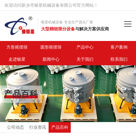
欢迎访问新乡市银星机械设备有限公司官方网站！
银星机械设备·专业生产源头厂家
大型精细筛分设备
与解决方案供应商
首页
方形摇摆筛
圆形摇摆筛
产品中心
客户案例
走进银星
新闻中心
关于我们
联系我们
方形摇摆筛
圆形摇摆筛
产品百科
产品中心
客户案例
走进银星
公司动态
行业资讯
产品百科