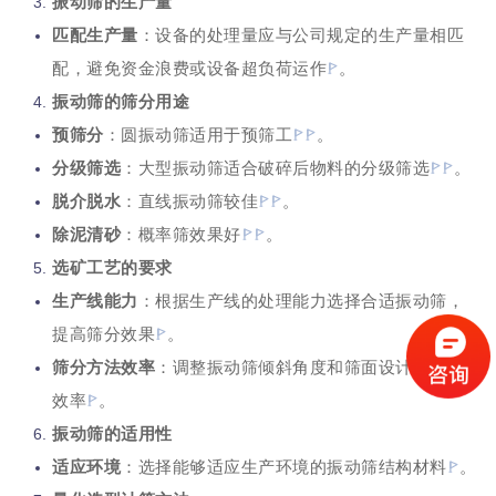
振动筛的生产量
匹配生产量
：设备的处理量应与公司规定的生产量相匹
配，避免资金浪费或设备超负荷运作
。
振动筛的筛分用途
预筛分
：圆振动筛适用于预筛工
。
分级筛选
：大型振动筛适合破碎后物料的分级筛选
。
脱介脱水
：直线振动筛较佳
。
除泥清砂
：概率筛效果好
。
选矿工艺的要求
生产线能力
：根据生产线的处理能力选择合适振动筛，
提高筛分效果
。
筛分方法效率
：调整振动筛倾斜角度和筛面设计以优化
效率
。
振动筛的适用性
适应环境
：选择能够适应生产环境的振动筛结构材料
。