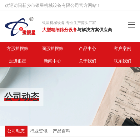
欢迎访问新乡市银星机械设备有限公司官方网站！
银星机械设备·专业生产源头厂家
大型精细筛分设备
与解决方案供应商
首页
方形摇摆筛
圆形摇摆筛
产品中心
客户案例
走进银星
新闻中心
关于我们
联系我们
方形摇摆筛
圆形摇摆筛
公司动态
产品中心
客户案例
走进银星
公司动态
行业资讯
产品百科